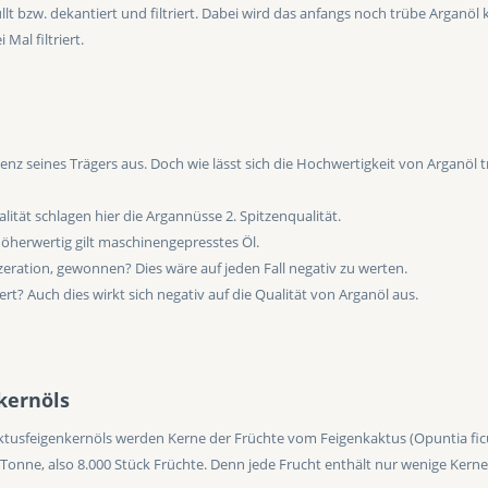
lt bzw. dekantiert und filtriert. Dabei wird das anfangs noch trübe Arganöl
Mal filtriert.
ellenz seines Trägers aus. Doch wie lässt sich die Hochwertigkeit von Arganöl
lität schlagen hier die Argannüsse 2. Spitzenqualität.
öherwertig gilt maschinengepresstes Öl.
ration, gewonnen? Dies wäre auf jeden Fall negativ zu werten.
t? Auch dies wirkt sich negativ auf die Qualität von Arganöl aus.
kernöls
ktusfeigenkernöls werden Kerne der Früchte vom Feigenkaktus (Opuntia ficus-
Tonne, also 8.000 Stück Früchte. Denn jede Frucht enthält nur wenige Kerne. 