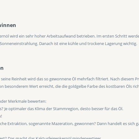
ewinnen
nöl wird ein sehr hoher Arbeitsaufwand betrieben. Im ersten Schritt werden
Sonneneinstrahlung. Danach ist eine kühle und trockene Lagerung wichtig.
en
 seine Reinheit wird das so gewonnene Öl mehrfach filtriert. Nach diesem P
on besonderem Wert erreicht, die die goldgelbe Farbe des kostbaren Öls richt
gender Merkmale bewerten:
Je optimaler das Klima der Stammregion, desto besser für das Öl.
!
sche Extraktion, sogenannte Mazeration, gewonnen? Dann handelt es sich g
iert? Das macht das Kaktusfeigenkernöl minderwertiger.