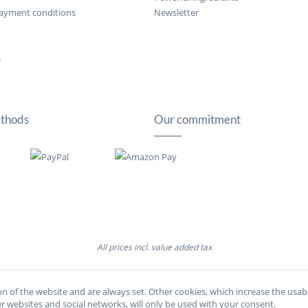
ayment conditions
Newsletter
s
thods
Our commitment
All prices incl. value added tax
n of the website and are always set. Other cookies, which increase the usabi
her websites and social networks, will only be used with your consent.