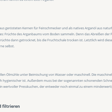
öl aus gerösteten Kernen für Feinschmecker und als natives Arganöl aus nat
eißt es: Früchte des Arganbaums vom Boden sammeln. Denn das Abreißen d
chte dann getrocknet, bis die Fruchtschale trocken ist. Letztlich wird di
ne selbst.
nellen Ölmühle unter Beimischung von Wasser oder maschinell. Die maschinell
 noch hygienischer ist. Außerdem muss bei der sogenannten schonenden Sch
rhin wertvoller Presskuchen, der entweder noch einmal zu einem minderwerti
 filtrieren