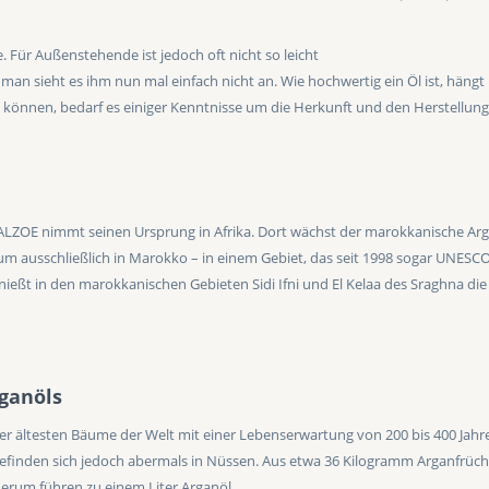
Für Außenstehende ist jedoch oft nicht so leicht
nn man sieht es ihm nun mal einfach nicht an. Wie hochwertig ein Öl ist, hän
 können, bedarf es einiger Kenntnisse um die Herkunft und den Herstellung
 ALZOE nimmt seinen Ursprung in Afrika. Dort wächst der marokkanische A
um ausschließlich in Marokko – in einem Gebiet, das seit 1998 sogar UNESC
enießt in den marokkanischen Gebieten Sidi Ifni und El Kelaa des Sraghna 
ganöls
r ältesten Bäume der Welt mit einer Lebenserwartung von 200 bis 400 Jahre
finden sich jedoch abermals in Nüssen. Aus etwa 36 Kilogramm Arganfrüch
erum führen zu einem Liter Arganöl.