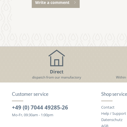
Write a comment
Direct
dispatch from our manufactory
Within
Customer service
Shop servic
+49 (0) 7044 49285-26
Contact
Help / Support
Mo-Fr, 09:30am - 1:00pm
Datenschutz
AGB