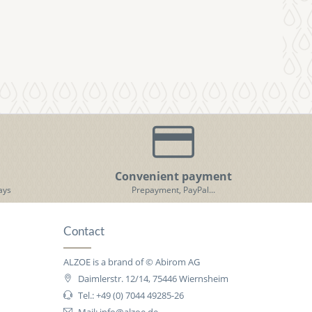
Convenient payment
ays
Prepayment, PayPal...
Contact
ALZOE is a brand of © Abirom AG
Daimlerstr. 12/14, 75446 Wiernsheim
Tel.: +49 (0) 7044 49285-26