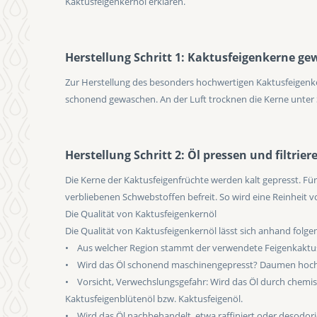
Kaktusfeigenkernöl erklären.
Herstellung Schritt 1: Kaktusfeigenkerne g
Zur Herstellung des besonders hochwertigen Kaktusfeigenker
schonend gewaschen. An der Luft trocknen die Kerne unter 
Herstellung Schritt 2: Öl pressen und filtrier
Die Kerne der Kaktusfeigenfrüchte werden kalt gepresst. Für
verbliebenen Schwebstoffen befreit. So wird eine Reinheit v
Die Qualität von Kaktusfeigenkernöl
Die Qualität von Kaktusfeigenkernöl lässt sich anhand fol
• Aus welcher Region stammt der verwendete Feigenkaktus? 
• Wird das Öl schonend maschinengepresst? Daumen hoch
• Vorsicht, Verwechslungsgefahr: Wird das Öl durch chemi
Kaktusfeigenblütenöl bzw. Kaktusfeigenöl.
• Wird das Öl nachbehandelt, etwa raffiniert oder desodor