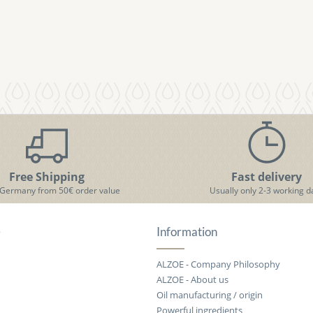
Free Shipping
Fast delivery
 Germany from 50€ order value
Usually only 2-3 working d
e
Information
ALZOE - Company Philosophy
ALZOE - About us
Oil manufacturing / origin
Powerful ingredients