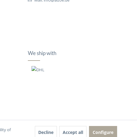
Mail: info@alzoe.de
We ship with
lity of
Decline
Accept all
Configure