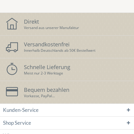
Direkt
Versand aus unserer Manufaktur
Versandkostenfrei
Innerhalb Deutschlands ab 50€ Bestellwert
Schnelle Lieferung
Meist nur 2-3 Werktage
Bequem bezahlen
Vorkasse, PayPal...
Kunden-Service
Shop Service